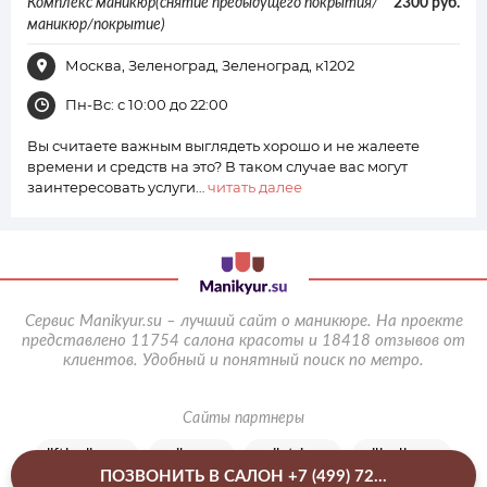
Комплекс маникюр(снятие предыдущего покрытия/
2300 руб.
маникюр/покрытие)
Москва, Зеленоград, Зеленоград, к1202
Пн-Вс: с 10:00 до 22:00
Вы считаете важным выглядеть хорошо и не жалеете
времени и средств на это? В таком случае вас могут
заинтересовать услуги…
читать далее
Сервис Manikyur.su – лучший сайт о маникюре. На проекте
представлено 11754 салона красоты и 18418 отзывов от
клиентов.
Удобный и понятный поиск по метро.
Сайты партнеры
liftinglica.ru
nailrus.ru
epilatsia.ru
pilinglica.ru
ПОЗВОНИТЬ В САЛОН +7 (499) 72...