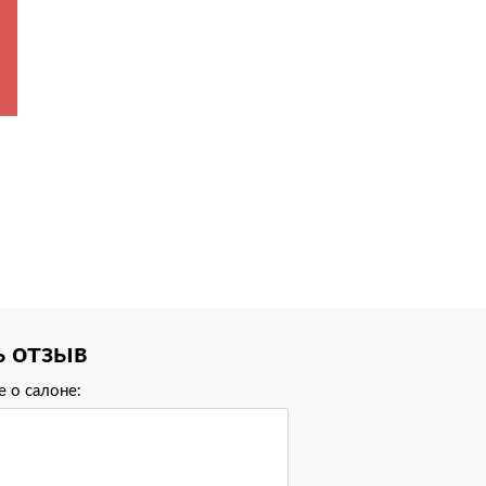
ь отзыв
 о салоне: