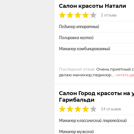
Салон красоты Натали
2 отзыва
Педикюр аппаратный
Полировка ногтей
Маникюр комбинированный
Последний отзыв:
Очень приятный са
делаю маникюр,педикюр.…
читать д
Салон Город красоты на 
Гарибальди
14 отзывов
Маникюр классический /европейский
Маникюр мужской