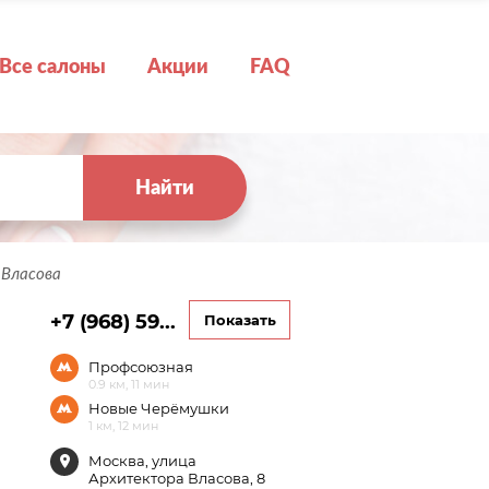
Все салоны
Акции
FAQ
Найти
 Власова
+7 (968) 59...
Показать
Профсоюзная
0.9 км, 11 мин
Новые Черёмушки
1 км, 12 мин
Москва, улица
Архитектора Власова, 8