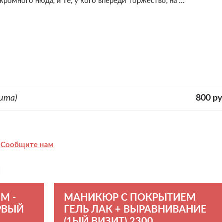
много нюда, и те, у кого впереди торжество, на ...
ита)
800 ру
?
Сообщите нам
ы
М -
МАНИКЮР С ПОКРЫТИЕМ
РВЫЙ
ГЕЛЬ ЛАК + ВЫРАВНИВАНИЕ
(1ЫЙ ВИЗИТ) 2300