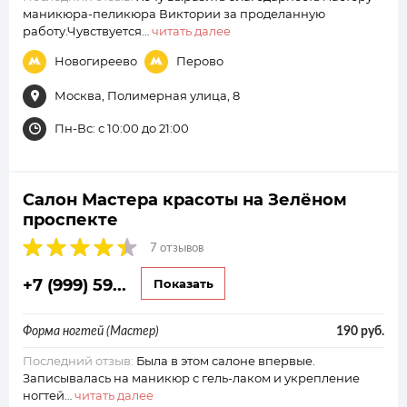
маникюра-пеликюра Виктории за проделанную
работу.Чувствуется…
читать далее
Новогиреево
Перово
Москва, Полимерная улица, 8
Пн-Вс: с 10:00 до 21:00
Салон Мастера красоты на Зелёном
проспекте
7 отзывов
+7 (999) 59...
Показать
Форма ногтей (Мастер)
190 руб.
Последний отзыв:
Была в этом салоне впервые.
Записывалась на маникюр с гель-лаком и укрепление
ногтей…
читать далее